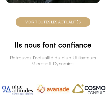
DYNS' SUMMER - L'âme
d'un Explorateur...
VOIR TOUTES LES ACTUALITÉS
Evénement - DYNS' SUMMER Jeudi 19
juin 2025
Lire la suite
Ils nous font confiance
Retrouvez l’actualité du club Utilisateurs
Microsoft Dynamics.