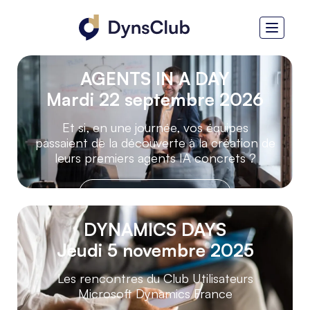
--
j
--
h
--
m
--
s
AGENTS IN A DAY
Mardi 22 septembre 2026
Et si, en une journée, vos équipes
passaient de la découverte à la création de
leurs premiers agents IA concrets ?
Prochainement
JE M'INSCRIS
DYNAMICS DAYS
Jeudi 5 novembre 2025
Les rencontres du Club Utilisateurs
Microsoft Dynamics France