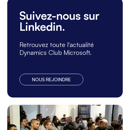
CONFÉRENCES, ATELIERS
Suivez-nous sur
ERP, CRM, BI, ...
Linkedin.
Le DynsClub sera présent au Salon
Solutions les 6, 7 et 8 octobre, Paris
Porte de Versailles. Venez nous
Retrouvez toute l'actualité
rencontrer sur ...
Lire la suite
Dynamics Club Microsoft.
NOUS REJOINDRE