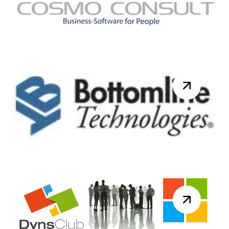
2015 pour la réunion du DynsClub
NAV. Au programme de la journée :
10h00 – Accue...
Lire la suite
Knk Ingénierie France
rejoint le groupe COSMO
CONSULT.
Berlin/Paris, 17 juin 2015, Le groupe
COSMO CONSULT, partenaire ERP
majeur de Microsoft Dynamics en
Europe rachète Knk I...
Lire la suite
Webinar Bottomline
Technologies dédié au
traitement des factures