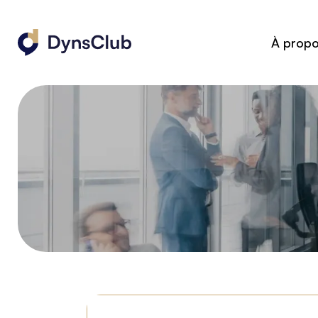
À prop