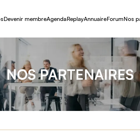
os
Devenir membre
Agenda
Replay
Annuaire
Forum
Nos p
NOS PARTENAIRES