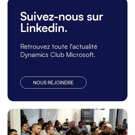
CONFÉRENCES, ATELIERS
Suivez-nous sur
ERP, CRM, BI, ...
Linkedin.
Le DynsClub sera présent au Salon
Solutions les 6, 7 et 8 octobre, Paris
Porte de Versailles. Venez nous
Retrouvez toute l'actualité
rencontrer sur ...
Lire la suite
Dynamics Club Microsoft.
NOUS REJOINDRE