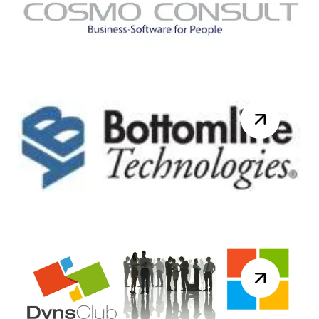
2015 pour la réunion du DynsClub
NAV. Au programme de la journée :
10h00 – Accue...
Lire la suite
Knk Ingénierie France
rejoint le groupe COSMO
CONSULT.
Berlin/Paris, 17 juin 2015, Le groupe
COSMO CONSULT, partenaire ERP
majeur de Microsoft Dynamics en
Europe rachète Knk I...
Lire la suite
Webinar Bottomline
Technologies dédié au
traitement des factures