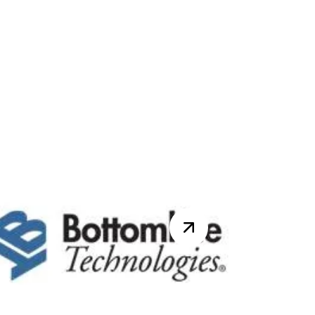
Réunion DynsClub
CRM le 18 juin 2015
Rendez-vous le jeudi 18 juin
2015 pour la réunion du
DynsClub CRM. Au
programme de la journée :
Optimisation des process...
Lire la suite