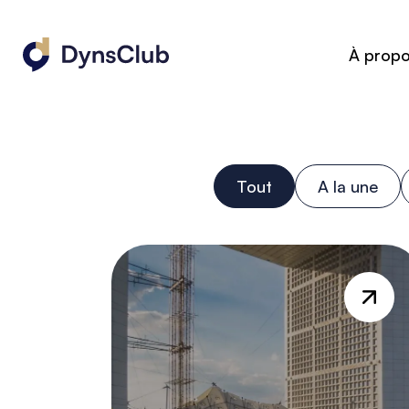
À prop
Tout
A la une