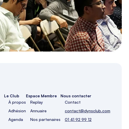
rencontrer sur ...
Lire la suite
Le Club
Espace Membre
Nous contacter
À propos
Replay
Contact
Adhésion
Annuaire
contact@dynsclub.com
Agenda
Nos partenaires
01 41 92 99 12