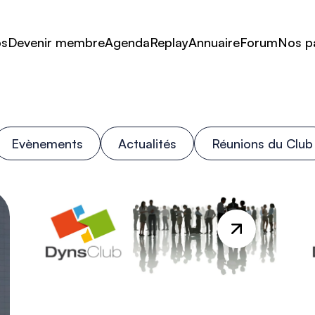
os
Devenir membre
Agenda
Replay
Annuaire
Forum
Nos p
Evènements
Actualités
Réunions du Club