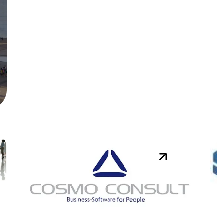
Réunion DynsClub AX
le 21 mai 2015
Rendez-vous le jeudi 21 mai
2015 pour la réunion du
DynsClub AX. Au programme
de la journée : Retour sur
Convergence Atl...
Lire la suite