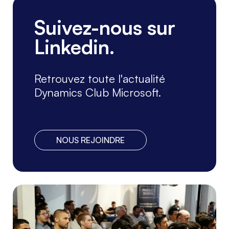
CONFÉRENCES, ATELIERS
Suivez-nous sur
ERP, CRM, BI, ...
Linkedin.
Le DynsClub sera présent au Salon
Solutions les 6, 7 et 8 octobre, Paris
Porte de Versailles. Venez nous
Retrouvez toute l'actualité
rencontrer sur ...
Lire la suite
Dynamics Club Microsoft.
NOUS REJOINDRE