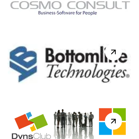
2015 pour la réunion du DynsClub
NAV. Au programme de la journée :
10h00 – Accue...
Lire la suite
Knk Ingénierie France
rejoint le groupe COSMO
CONSULT.
Berlin/Paris, 17 juin 2015, Le groupe
COSMO CONSULT, partenaire ERP
majeur de Microsoft Dynamics en
Europe rachète Knk I...
Lire la suite
Webinar Bottomline
Technologies dédié au
traitement des factures