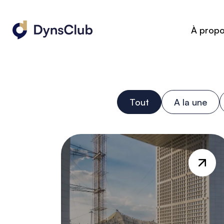
À prop
Tout
A la une