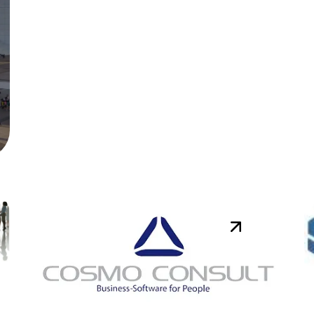
Réunion DynsClub AX
le 21 mai 2015
Rendez-vous le jeudi 21 mai
2015 pour la réunion du
DynsClub AX. Au programme
de la journée : Retour sur
Convergence Atl...
Lire la suite