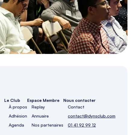
rencontrer sur ...
Lire la suite
Le Club
Espace Membre
Nous contacter
À propos
Replay
Contact
Adhésion
Annuaire
contact@dynsclub.com
Agenda
Nos partenaires
01 41 92 99 12