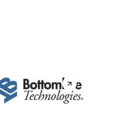
Réunion DynsClub
CRM le 18 juin 2015
Rendez-vous le jeudi 18 juin
2015 pour la réunion du
DynsClub CRM. Au
programme de la journée :
Optimisation des process...
Lire la suite