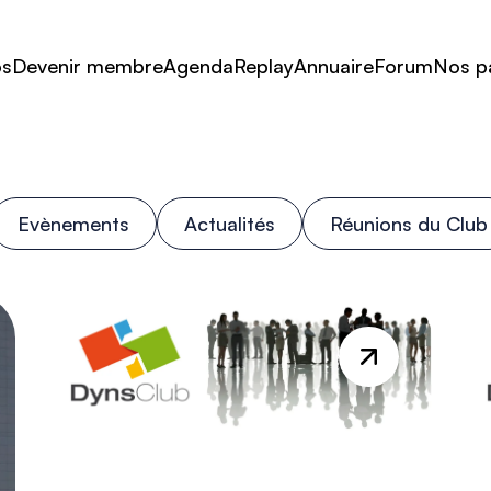
os
Devenir membre
Agenda
Replay
Annuaire
Forum
Nos p
Evènements
Actualités
Réunions du Club