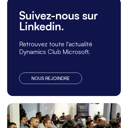
CONFÉRENCES, ATELIERS
Suivez-nous sur
ERP, CRM, BI, ...
Linkedin.
Le DynsClub sera présent au Salon
Solutions les 6, 7 et 8 octobre, Paris
Porte de Versailles. Venez nous
Retrouvez toute l'actualité
rencontrer sur ...
Lire la suite
Dynamics Club Microsoft.
NOUS REJOINDRE