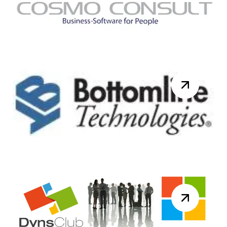
2015 pour la réunion du DynsClub
NAV. Au programme de la journée :
10h00 – Accue...
Lire la suite
Knk Ingénierie France
rejoint le groupe COSMO
CONSULT.
Berlin/Paris, 17 juin 2015, Le groupe
COSMO CONSULT, partenaire ERP
majeur de Microsoft Dynamics en
Europe rachète Knk I...
Lire la suite
Webinar Bottomline
Technologies dédié au
traitement des factures