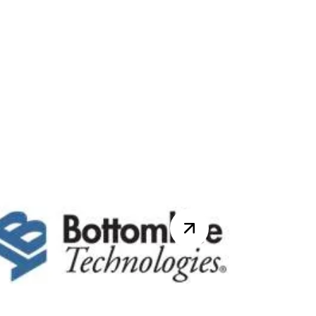
Réunion DynsClub
CRM le 18 juin 2015
Rendez-vous le jeudi 18 juin
2015 pour la réunion du
DynsClub CRM. Au
programme de la journée :
Optimisation des process...
Lire la suite