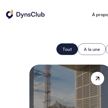
À prop
Tout
A la une