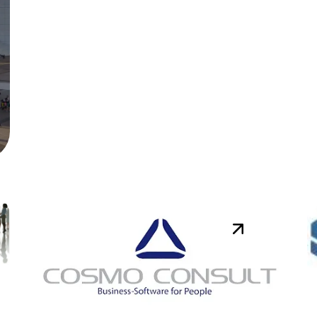
Réunion DynsClub AX
le 21 mai 2015
Rendez-vous le jeudi 21 mai
2015 pour la réunion du
DynsClub AX. Au programme
de la journée : Retour sur
Convergence Atl...
Lire la suite