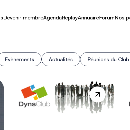
os
Devenir membre
Agenda
Replay
Annuaire
Forum
Nos p
Evènements
Actualités
Réunions du Club