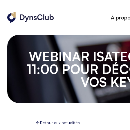
À prop
WEBINAR ISATEC
11:00 POUR D
VOS KE
Retour aux actualités