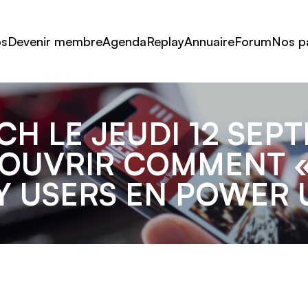
os
Devenir membre
Agenda
Replay
Annuaire
Forum
Nos p
H LE JEUDI 12 SEP
ÉCOUVRIR COMMENT 
Y USERS EN POWER 