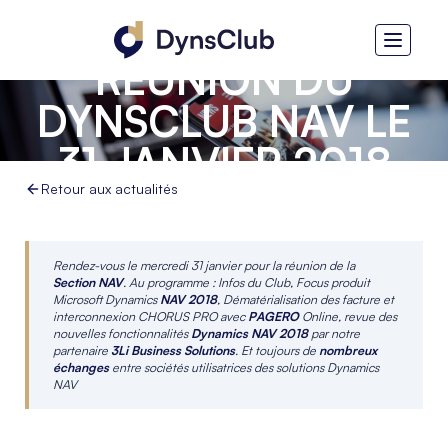
RÉUNION DU
DYNSCLUB NAV LE
31 JANVIER 2018
Retour aux actualités
Rendez-vous le mercredi 31 janvier pour la réunion de la
Section NAV
. Au programme : Infos du Club, Focus produit
Microsoft Dynamics
NAV 2018
, Dématérialisation des facture et
interconnexion CHORUS PRO avec
PAGERO
Online, revue des
nouvelles fonctionnalités
Dynamics NAV 2018
par notre
partenaire
3Li Business Solutions
.
Et toujours de
nombreux
échanges
entre sociétés utilisatrices des solutions Dynamics
NAV