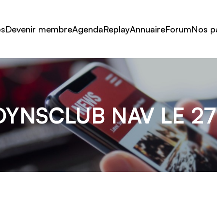
os
Devenir membre
Agenda
Replay
Annuaire
Forum
Nos p
YNSCLUB NAV LE 27