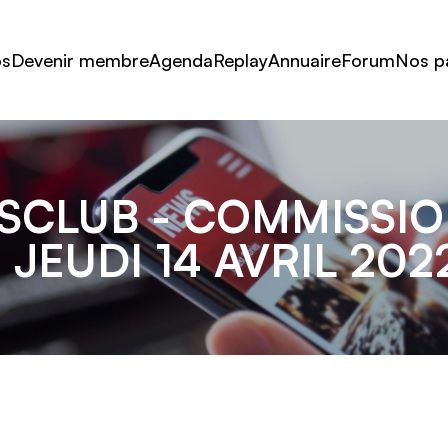
os
Devenir membre
Agenda
Replay
Annuaire
Forum
Nos p
SCLUB - COMMISSIO
| JEUDI 14 AVRIL 202