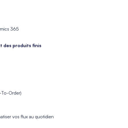
namics 365
des produits finis
g-To-Order)
iser vos flux au quotidien