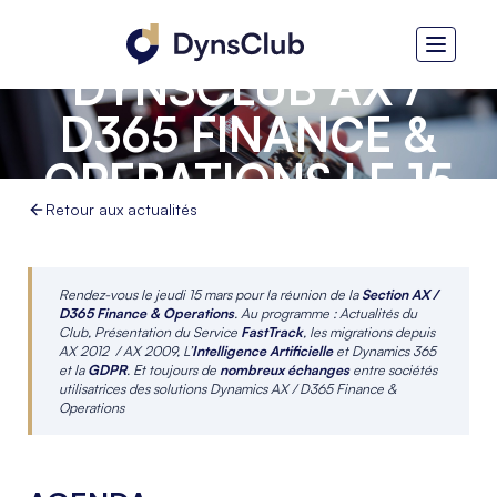
RÉUNION DU
DYNSCLUB AX /
D365 FINANCE &
OPERATIONS LE 15
MARS 2018
Retour aux actualités
Rendez-vous le jeudi 15 mars pour la réunion de la
Section AX /
D365 Finance & Operations
. Au programme : Actualités du
Club, Présentation du Service
FastTrack
, les migrations depuis
AX 2012 / AX 2009, L’
Intelligence Artificielle
et Dynamics 365
et la
GDPR
.
Et toujours de
nombreux échanges
entre sociétés
utilisatrices des solutions Dynamics AX / D365 Finance &
Operations
_