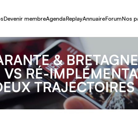
os
Devenir membre
Agenda
Replay
Annuaire
Forum
Nos p
MARANTE & BRETAGNE
 VS RÉ-IMPLÉMENTA
DEUX TRAJECTOIRES