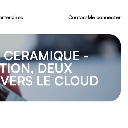
artenaires
Contact
Me connecter
 CERAMIQUE -
TION, DEUX
 VERS LE CLOUD