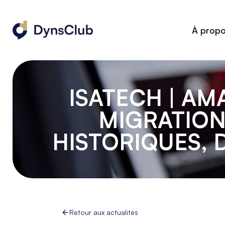
À prop
ISATECH | A
MIGRATION
HISTORIQUES, 
Retour aux actualités