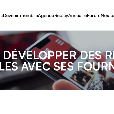
os
Devenir membre
Agenda
Replay
Annuaire
Forum
Nos p
DÉVELOPPER DES R
LES AVEC SES FOURN