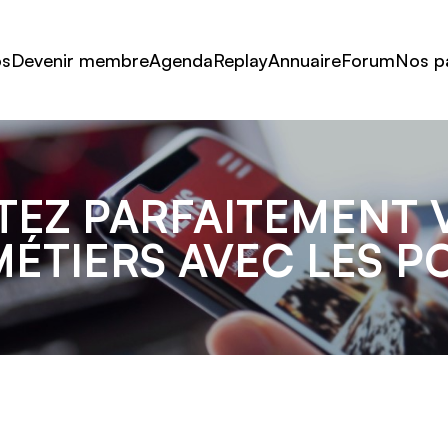
os
Devenir membre
Agenda
Replay
Annuaire
Forum
Nos p
PTEZ PARFAITEMENT 
MÉTIERS AVEC LES 