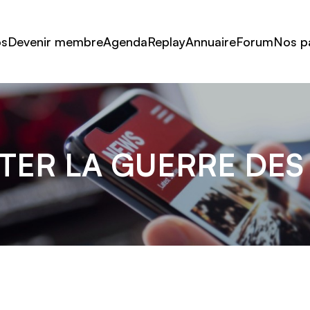
os
Devenir membre
Agenda
Replay
Annuaire
Forum
Nos p
ER LA GUERRE DES