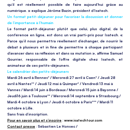
qu’il est réellement possible de faire aujourd’hui grâce au
numérique. » explique Jérôme Bazin, président d’Isatech.
Un format petit-déjeuner pour favoriser la discussion et donner
de l’importance à l’humain
Le format petit-déjeuner plutôt que celui, plus digital, de la
conférence en ligne, est donc un vrai parti-pris pour Isatech. «
Parce qu’il nous permettra réellement d’échanger, de nourrir le
débat à plusieurs et in fine de permettre à chaque participant
d’avancer dans sa réflexion et dans sa mutation », affirme Samuel
Gourrier, responsable de l’offre digitale chez Isatech, et
animateur de ces petits-déjeuners.
Le calendrier des petits-déjeuners
Mardi 26 avril à Rennes* / Mercredi 27 avril à Caen* / Jeudi 28
avril à Nantes** / Jeudi 12 mai à Quimper* / Vendredi 13 mai à
Vannes / Mardi 14 juin à Bordeaux / Mercredi 15 juin à Bayonne /
Jeudi16 juin à Toulouse** / Mercredi 14 septembre à Strasbourg /
Mardi 4 octobre à Lyon / Jeudi 6 octobre à Paris*** / Mardi 11
octobre à Lille.
Sans frais d’inscription.
Pour en savoir plus et s’inscrire
:
www.isatechtour.com
Contact presse
: Sébastien Le Honsec /