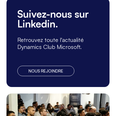
CONFÉRENCES, ATELIERS
Suivez-nous sur
ERP, CRM, BI, ...
Linkedin.
Le DynsClub sera présent au Salon
Solutions les 6, 7 et 8 octobre, Paris
Porte de Versailles. Venez nous
Retrouvez toute l'actualité
rencontrer sur ...
Lire la suite
Dynamics Club Microsoft.
NOUS REJOINDRE