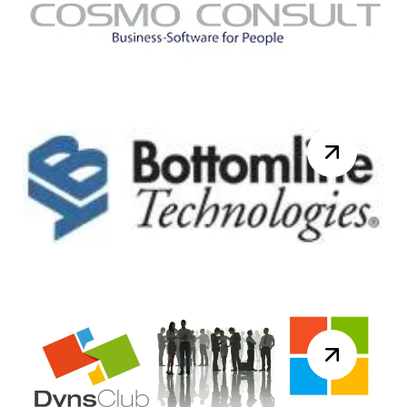
2015 pour la réunion du DynsClub
NAV. Au programme de la journée :
10h00 – Accue...
Lire la suite
Knk Ingénierie France
rejoint le groupe COSMO
CONSULT.
Berlin/Paris, 17 juin 2015, Le groupe
COSMO CONSULT, partenaire ERP
majeur de Microsoft Dynamics en
Europe rachète Knk I...
Lire la suite
Webinar Bottomline
Technologies dédié au
traitement des factures