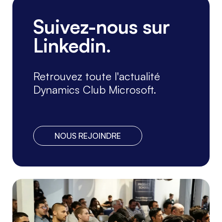
CONFÉRENCES, ATELIERS
Suivez-nous sur
ERP, CRM, BI, ...
Linkedin.
Le DynsClub sera présent au Salon
Solutions les 6, 7 et 8 octobre, Paris
Porte de Versailles. Venez nous
Retrouvez toute l'actualité
rencontrer sur ...
Lire la suite
Dynamics Club Microsoft.
NOUS REJOINDRE