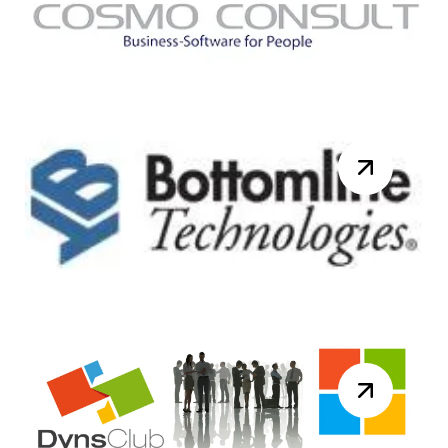
2015 pour la réunion du DynsClub
NAV. Au programme de la journée :
10h00 – Accue...
Lire la suite
Knk Ingénierie France
rejoint le groupe COSMO
CONSULT.
Berlin/Paris, 17 juin 2015, Le groupe
COSMO CONSULT, partenaire ERP
majeur de Microsoft Dynamics en
Europe rachète Knk I...
Lire la suite
Webinar Bottomline
Technologies dédié au
traitement des factures