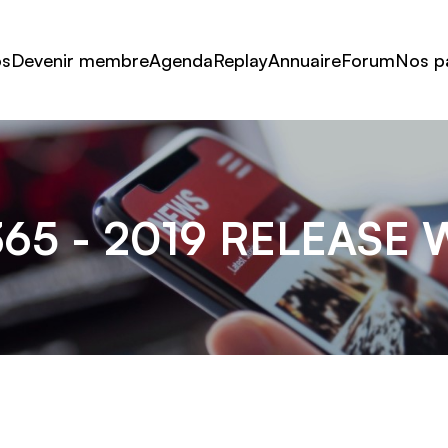
os
Devenir membre
Agenda
Replay
Annuaire
Forum
Nos p
65 - 2019 RELEASE 