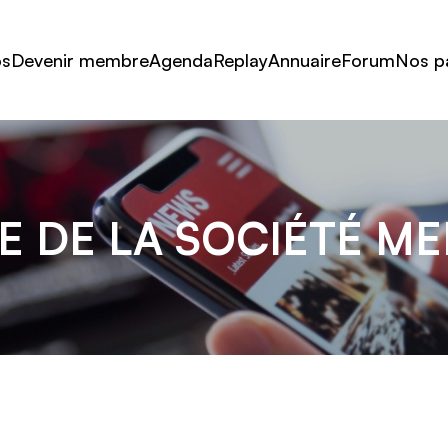
os
Devenir membre
Agenda
Replay
Annuaire
Forum
Nos p
 DE LA SOCIÉTÉ M