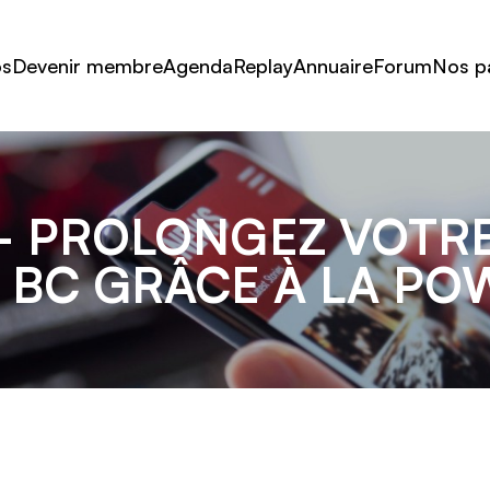
os
Devenir membre
Agenda
Replay
Annuaire
Forum
Nos p
 PROLONGEZ VOTRE
 BC GRÂCE À LA P