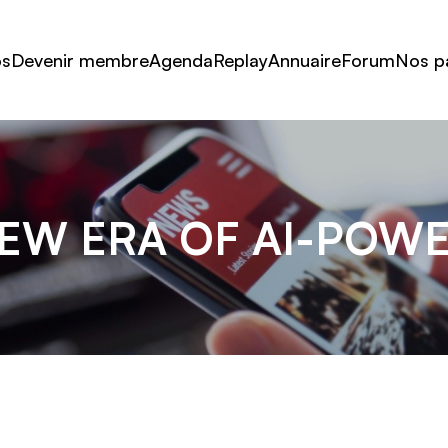
os
Devenir membre
Agenda
Replay
Annuaire
Forum
Nos p
EW ERA OF AI-POWE