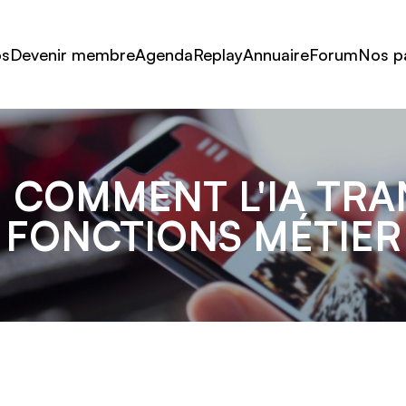
os
Devenir membre
Agenda
Replay
Annuaire
Forum
Nos p
 COMMENT L'IA TR
FONCTIONS MÉTIER