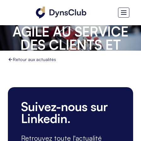
MAGIC SOFTWARE -
L'INTÉGRATION
AGILE AU SERVICE
DES CLIENTS ET
PARTENAIRES
Retour aux actualités
DYNAMICS
Suivez-nous sur
Linkedin.
Retrouvez toute l'actualité