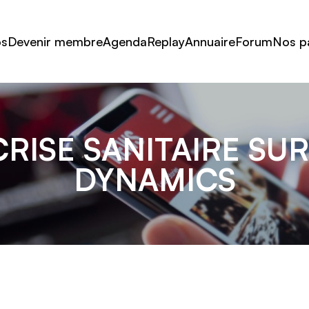
os
Devenir membre
Agenda
Replay
Annuaire
Forum
Nos p
CRISE SANITAIRE SU
DYNAMICS