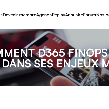
os
Devenir membre
Agenda
Replay
Annuaire
Forum
Nos p
MMENT D365 FINOPS
 DANS SES ENJEUX M