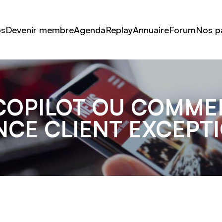
os
Devenir membre
Agenda
Replay
Annuaire
Forum
Nos p
 COPILOT OU COMME
NCE CLIENT EXCEPT