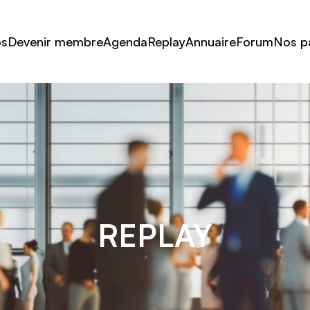
os
Devenir membre
Agenda
Replay
Annuaire
Forum
Nos p
REPLAY