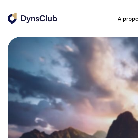
À prop