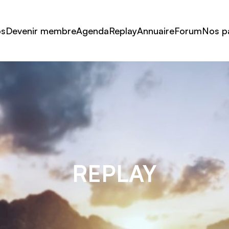
os
Devenir membre
Agenda
Replay
Annuaire
Forum
Nos p
REPLAY