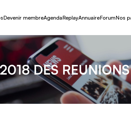
os
Devenir membre
Agenda
Replay
Annuaire
Forum
Nos p
2018 DES REUNIONS